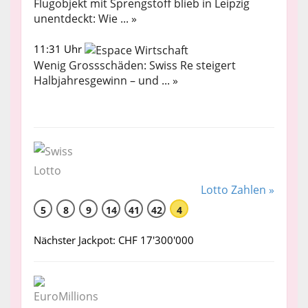
Flugobjekt mit Sprengstoff blieb in Leipzig
unentdeckt: Wie ... »
11:31 Uhr
Wenig Grossschäden: Swiss Re steigert
Halbjahresgewinn – und ... »
Lotto Zahlen »
5
8
9
14
41
42
4
Nächster Jackpot: CHF 17'300'000