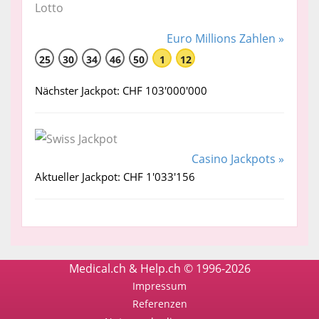
Euro Millions Zahlen »
25
30
34
46
50
1
12
Nächster Jackpot: CHF 103'000'000
Casino Jackpots »
Aktueller Jackpot: CHF 1'033'156
Medical.ch & Help.ch © 1996-2026
Impressum
Referenzen