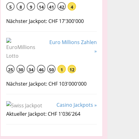
5
8
9
14
41
42
4
Nächster Jackpot: CHF 17'300'000
Euro Millions Zahlen
»
25
30
34
46
50
1
12
Nächster Jackpot: CHF 103'000'000
Casino Jackpots »
Aktueller Jackpot: CHF 1'036'264