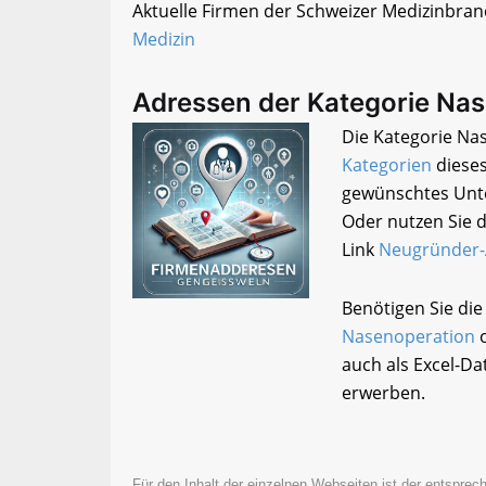
Aktuelle Firmen der Schweizer Medizinbranc
Medizin
Adressen der Kategorie Na
Die Kategorie Nas
Kategorien
dieses
gewünschtes Unte
Oder nutzen Sie d
Link
Neugründer
Benötigen Sie di
Nasenoperation
o
auch als Excel-D
erwerben.
Für den Inhalt der einzelnen Webseiten ist der entsprech