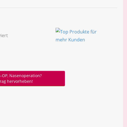
-OP, Nasenoperation?
trag hervorheben!