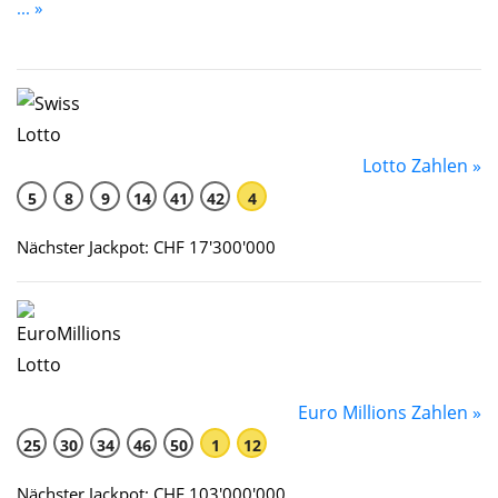
... »
Lotto Zahlen »
5
8
9
14
41
42
4
Nächster Jackpot: CHF 17'300'000
Euro Millions Zahlen »
25
30
34
46
50
1
12
Nächster Jackpot: CHF 103'000'000