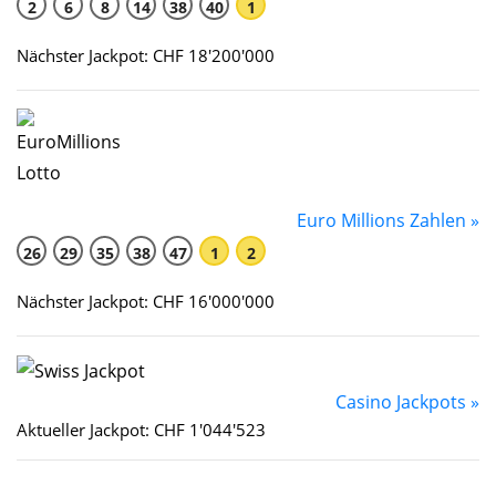
2
6
8
14
38
40
1
Nächster Jackpot: CHF 18'200'000
Euro Millions Zahlen »
26
29
35
38
47
1
2
Nächster Jackpot: CHF 16'000'000
Casino Jackpots »
Aktueller Jackpot: CHF 1'044'523