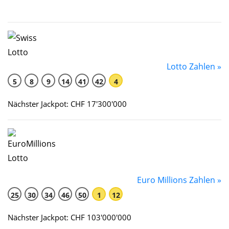
Lotto Zahlen »
5
8
9
14
41
42
4
Nächster Jackpot: CHF 17'300'000
Euro Millions Zahlen »
25
30
34
46
50
1
12
Nächster Jackpot: CHF 103'000'000