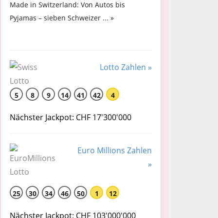
Made in Switzerland: Von Autos bis
Pyjamas – sieben Schweizer ... »
Lotto Zahlen »
5
8
9
14
41
42
4
Nächster Jackpot: CHF 17'300'000
Euro Millions Zahlen
»
25
30
34
46
50
1
12
Nächster Jackpot: CHF 103'000'000