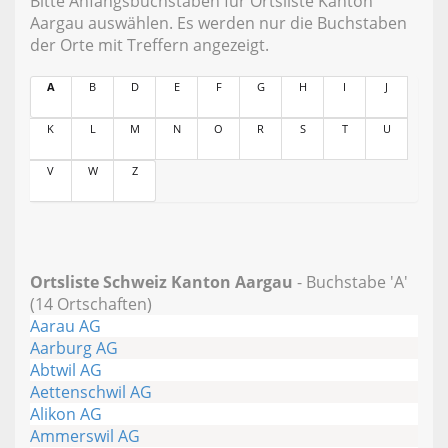
Bitte Anfangsbuchstaben für Ortsliste Kanton
Aargau auswählen. Es werden nur die Buchstaben
der Orte mit Treffern angezeigt.
A
B
D
E
F
G
H
I
J
K
L
M
N
O
R
S
T
U
V
W
Z
Ortsliste Schweiz Kanton Aargau
- Buchstabe 'A'
(14 Ortschaften)
Aarau AG
Aarburg AG
Abtwil AG
Aettenschwil AG
Alikon AG
Ammerswil AG