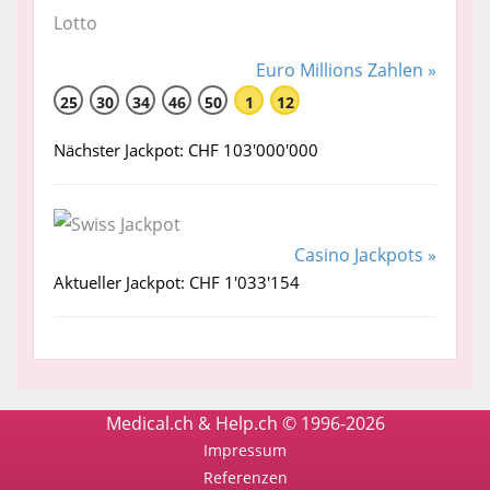
Euro Millions Zahlen »
25
30
34
46
50
1
12
Nächster Jackpot: CHF 103'000'000
Casino Jackpots »
Aktueller Jackpot: CHF 1'033'154
Medical.ch & Help.ch © 1996-2026
Impressum
Referenzen