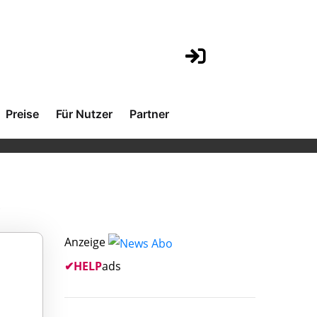
Preise
Für Nutzer
Partner
.
Anzeige
✔
HELP
ads