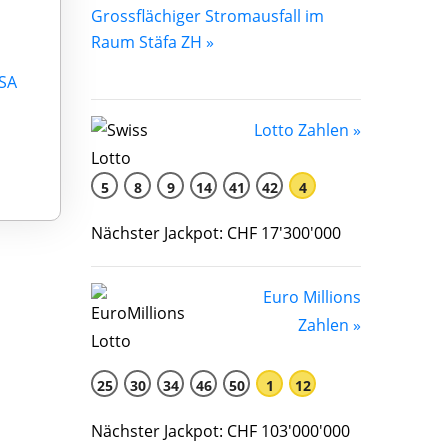
Grossflächiger Stromausfall im
Raum Stäfa ZH »
 SA
Lotto Zahlen »
5
8
9
14
41
42
4
Nächster Jackpot: CHF 17'300'000
Euro Millions
Zahlen »
25
30
34
46
50
1
12
Nächster Jackpot: CHF 103'000'000