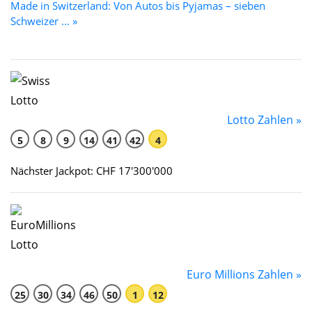
Made in Switzerland: Von Autos bis Pyjamas – sieben
Schweizer ... »
Lotto Zahlen »
5
8
9
14
41
42
4
Nächster Jackpot: CHF 17'300'000
Euro Millions Zahlen »
25
30
34
46
50
1
12