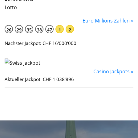
Euro Millions Zahlen »
26
29
35
38
47
1
2
Nächster Jackpot: CHF 16'000'000
Casino Jackpots »
Aktueller Jackpot: CHF 1'038'896