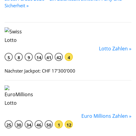
Sicherheit »
Lotto Zahlen »
5
8
9
14
41
42
4
Nächster Jackpot: CHF 17'300'000
Euro Millions Zahlen »
25
30
34
46
50
1
12