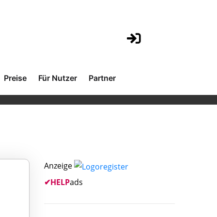
Preise
Für Nutzer
Partner
Anzeige
✔
HELP
ads