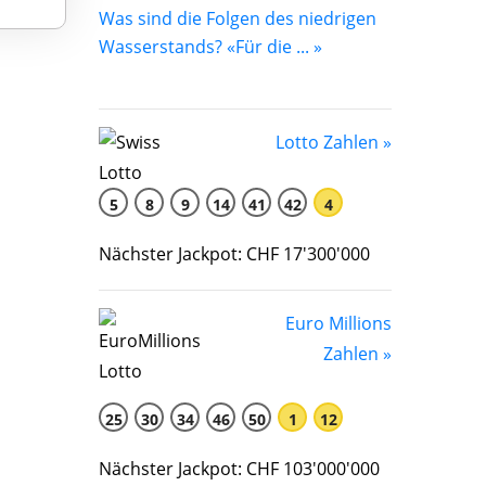
Was sind die Folgen des niedrigen
Wasserstands? «Für die ... »
Lotto Zahlen »
5
8
9
14
41
42
4
Nächster Jackpot: CHF 17'300'000
Euro Millions
Zahlen »
25
30
34
46
50
1
12
Nächster Jackpot: CHF 103'000'000