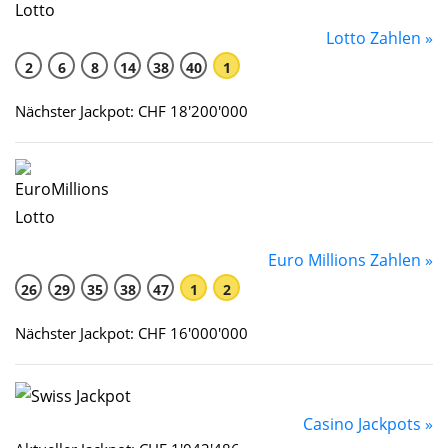
Lotto Zahlen »
2
6
8
14
38
40
1
Nächster Jackpot: CHF 18'200'000
Euro Millions Zahlen »
26
29
35
38
47
1
2
Nächster Jackpot: CHF 16'000'000
Casino Jackpots »