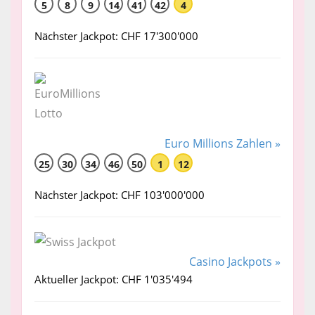
5
8
9
14
41
42
4
Nächster Jackpot: CHF 17'300'000
Euro Millions Zahlen »
25
30
34
46
50
1
12
Nächster Jackpot: CHF 103'000'000
Casino Jackpots »
Aktueller Jackpot: CHF 1'035'494