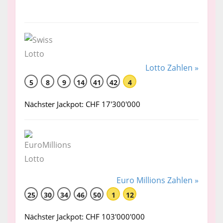
Lotto Zahlen »
5
8
9
14
41
42
4
Nächster Jackpot: CHF 17'300'000
Euro Millions Zahlen »
25
30
34
46
50
1
12
Nächster Jackpot: CHF 103'000'000