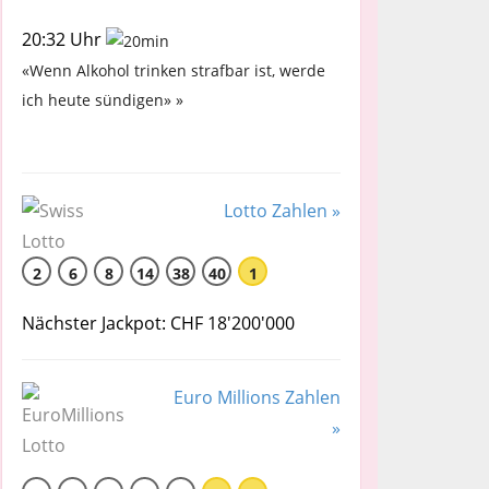
20:32 Uhr
«Wenn Alkohol trinken strafbar ist, werde
ich heute sündigen» »
Lotto Zahlen »
2
6
8
14
38
40
1
Nächster Jackpot: CHF 18'200'000
Euro Millions Zahlen
»