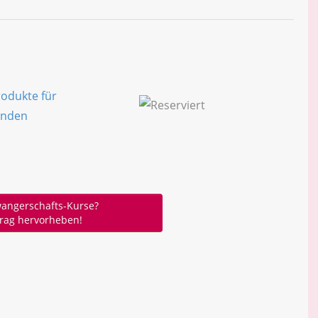
angerschafts-Kurse?
trag hervorheben!