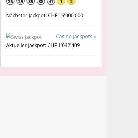
26
29
35
38
47
1
2
Nächster Jackpot: CHF 16'000'000
Casino Jackpots »
Aktueller Jackpot: CHF 1'042'409