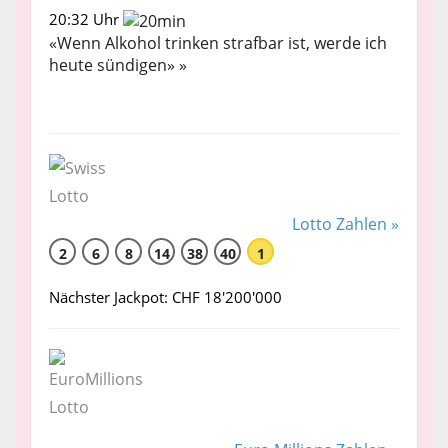
20:32 Uhr
«Wenn Alkohol trinken strafbar ist, werde ich
heute sündigen» »
Lotto Zahlen »
2
6
8
14
38
40
1
Nächster Jackpot: CHF 18'200'000