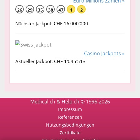
Euro Millions Zahlen »
26
29
35
38
47
1
2
Nächster Jackpot: CHF 16'000'000
Casino Jackpots »
Aktueller Jackpot: CHF 1'045'513
Medical.ch & Help.ch © 1996-2026
Impressum
Referenzen
Nutzungsbedingungen
Zertifikate