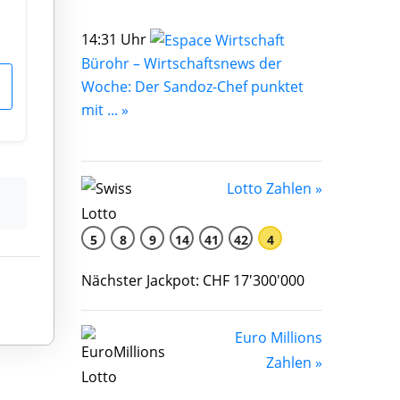
14:31 Uhr
Bürohr – Wirtschaftsnews der
Woche: Der Sandoz-Chef punktet
mit ... »
Lotto Zahlen »
5
8
9
14
41
42
4
Nächster Jackpot: CHF 17'300'000
Euro Millions
Zahlen »