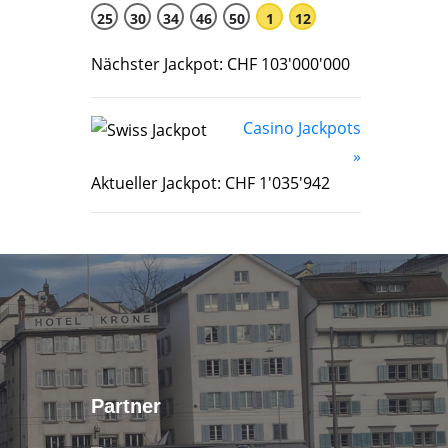
25
30
34
46
50
1
12
Nächster Jackpot: CHF 103'000'000
Casino Jackpots
»
Aktueller Jackpot: CHF 1'035'942
Partner