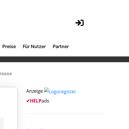
Preise
Für Nutzer
Partner
trasse
Anzeige
✔
HELP
ads