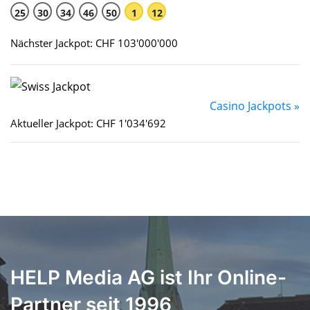
25
30
34
46
50
1
12
Nächster Jackpot: CHF 103'000'000
Casino Jackpots »
Aktueller Jackpot: CHF 1'034'692
HELP Media AG ist Ihr Online-
Partner seit 1996