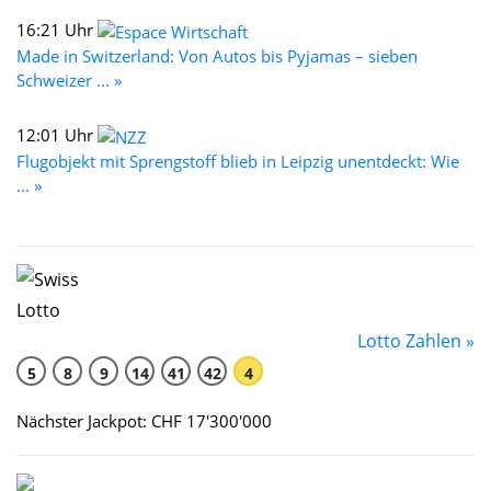
16:21 Uhr
Made in Switzerland: Von Autos bis Pyjamas – sieben
Schweizer ... »
12:01 Uhr
Flugobjekt mit Sprengstoff blieb in Leipzig unentdeckt: Wie
... »
Lotto Zahlen »
5
8
9
14
41
42
4
Nächster Jackpot: CHF 17'300'000