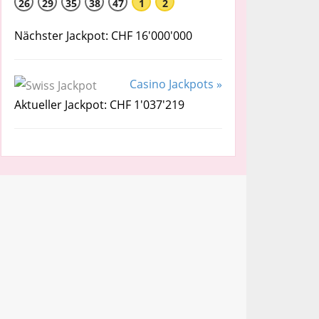
26
29
35
38
47
1
2
Nächster Jackpot: CHF 16'000'000
Casino Jackpots »
Aktueller Jackpot: CHF 1'037'219