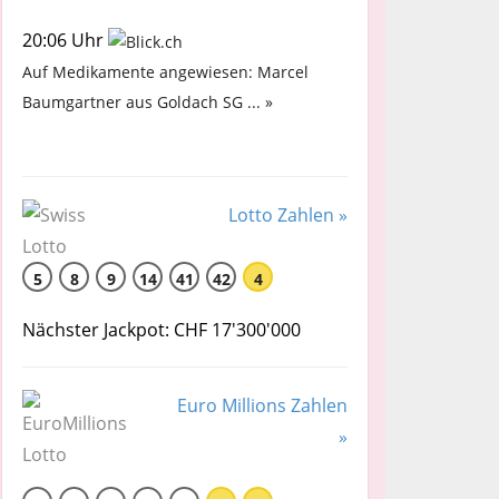
20:06 Uhr
Auf Medikamente angewiesen: Marcel
Baumgartner aus Goldach SG ... »
Lotto Zahlen »
5
8
9
14
41
42
4
Nächster Jackpot: CHF 17'300'000
Euro Millions Zahlen
»