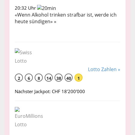
20:32 Uhr
«Wenn Alkohol trinken strafbar ist, werde ich
heute sündigen» »
Lotto Zahlen »
2
6
8
14
38
40
1
Nächster Jackpot: CHF 18'200'000