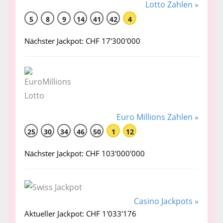
Lotto Zahlen »
5
8
9
14
41
42
4
Nächster Jackpot: CHF 17'300'000
Euro Millions Zahlen »
25
30
34
46
50
1
12
Nächster Jackpot: CHF 103'000'000
Casino Jackpots »
Aktueller Jackpot: CHF 1'033'176