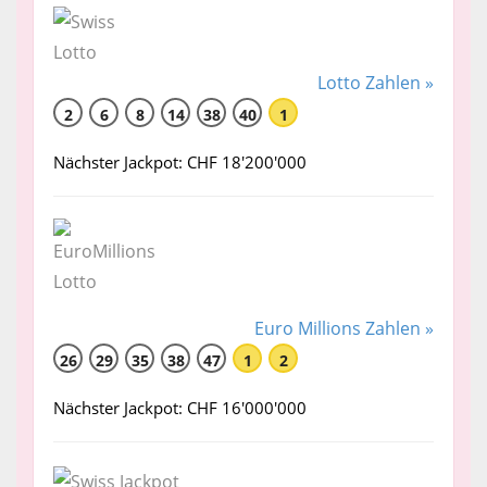
Lotto Zahlen »
2
6
8
14
38
40
1
Nächster Jackpot: CHF 18'200'000
Euro Millions Zahlen »
26
29
35
38
47
1
2
Nächster Jackpot: CHF 16'000'000