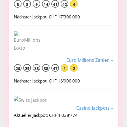
5
8
9
14
41
42
4
Nächster Jackpot: CHF 17'300'000
Euro Millions Zahlen »
26
29
35
38
47
1
2
Nächster Jackpot: CHF 16'000'000
Casino Jackpots »
Aktueller Jackpot: CHF 1'038'774