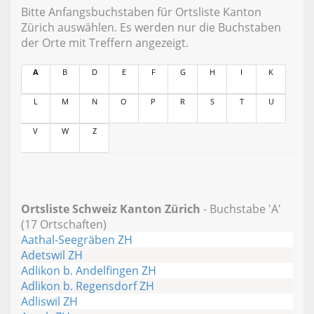
Bitte Anfangsbuchstaben für Ortsliste Kanton
Zürich auswählen. Es werden nur die Buchstaben
der Orte mit Treffern angezeigt.
A
B
D
E
F
G
H
I
K
L
M
N
O
P
R
S
T
U
V
W
Z
Ortsliste Schweiz Kanton Zürich
- Buchstabe 'A'
(17 Ortschaften)
Aathal-Seegräben ZH
Adetswil ZH
Adlikon b. Andelfingen ZH
Adlikon b. Regensdorf ZH
Adliswil ZH