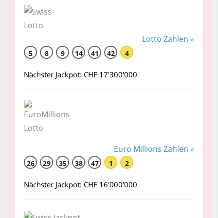
Lotto Zahlen »
5
8
9
14
41
42
4
Nächster Jackpot: CHF 17'300'000
Euro Millions Zahlen »
26
29
35
38
47
1
2
Nächster Jackpot: CHF 16'000'000