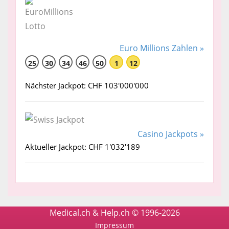
Euro Millions Zahlen »
25
30
34
46
50
1
12
Nächster Jackpot: CHF 103'000'000
Casino Jackpots »
Aktueller Jackpot: CHF 1'032'189
Medical.ch & Help.ch © 1996-2026
Impressum