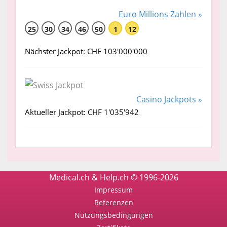
Euro Millions Zahlen »
25
30
34
46
50
1
12
Nächster Jackpot: CHF 103'000'000
Casino Jackpots »
Aktueller Jackpot: CHF 1'035'942
Medical.ch & Help.ch © 1996-2026
Impressum
Referenzen
Nutzungsbedingungen