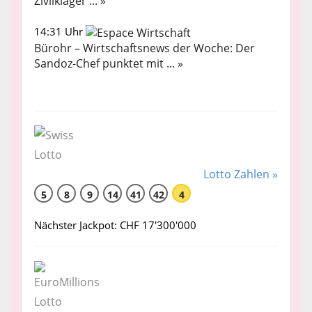
Zivilkläger ... »
14:31 Uhr
Bürohr – Wirtschaftsnews der Woche: Der
Sandoz-Chef punktet mit ... »
Lotto Zahlen »
5
8
9
14
41
42
4
Nächster Jackpot: CHF 17'300'000