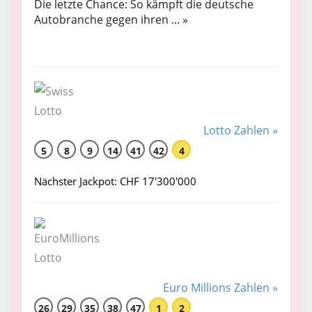
Die letzte Chance: So kämpft die deutsche
Autobranche gegen ihren ... »
Lotto Zahlen »
5
8
9
14
41
42
4
Nächster Jackpot: CHF 17'300'000
Euro Millions Zahlen »
26
29
35
38
47
1
2