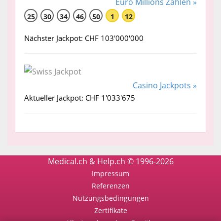
Euro Millions Zahlen »
25
30
34
46
50
1
12
Nächster Jackpot: CHF 103'000'000
Casino Jackpots »
Aktueller Jackpot: CHF 1'033'675
Medical.ch & Help.ch © 1996-2026
Impressum
Referenzen
Nutzungsbedingungen
Zertifikate