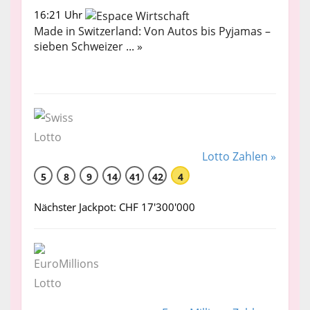
16:21 Uhr
Made in Switzerland: Von Autos bis Pyjamas –
sieben Schweizer ... »
Lotto Zahlen »
5
8
9
14
41
42
4
Nächster Jackpot: CHF 17'300'000