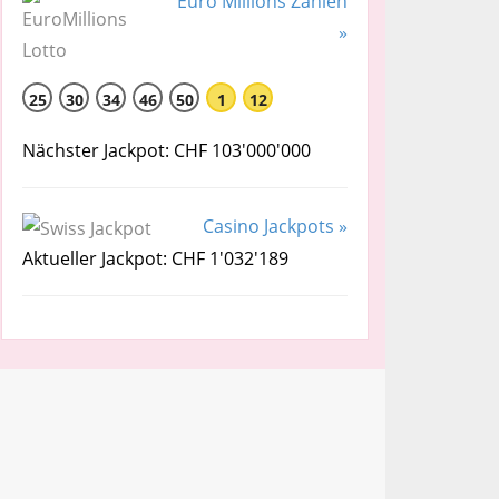
Euro Millions Zahlen
»
25
30
34
46
50
1
12
Nächster Jackpot: CHF 103'000'000
Casino Jackpots »
Aktueller Jackpot: CHF 1'032'189