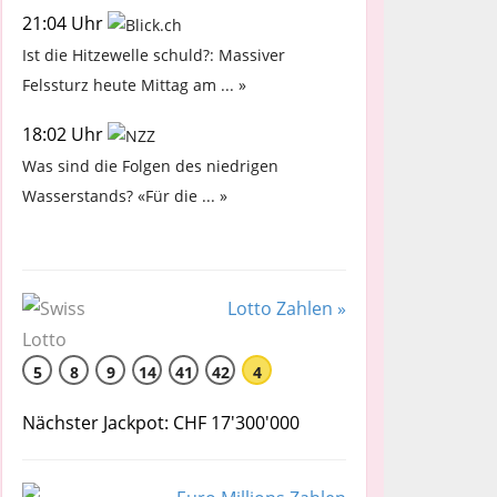
21:04 Uhr
Ist die Hitzewelle schuld?: Massiver
Felssturz heute Mittag am ... »
18:02 Uhr
Was sind die Folgen des niedrigen
Wasserstands? «Für die ... »
Lotto Zahlen »
5
8
9
14
41
42
4
Nächster Jackpot: CHF 17'300'000