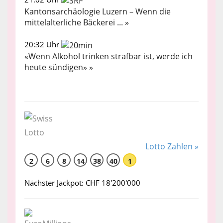
Kantonsarchäologie Luzern – Wenn die
mittelalterliche Bäckerei ... »
20:32 Uhr
«Wenn Alkohol trinken strafbar ist, werde ich
heute sündigen» »
Lotto Zahlen »
2
6
8
14
38
40
1
Nächster Jackpot: CHF 18'200'000