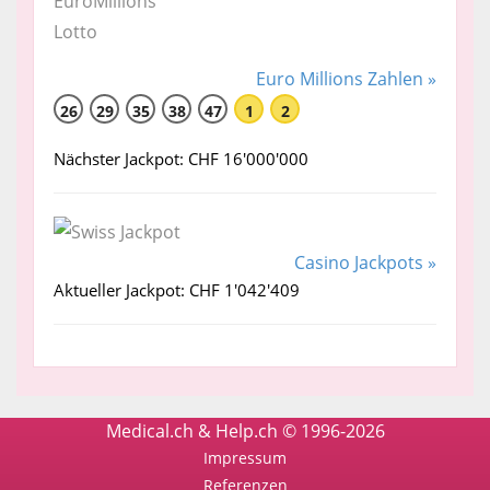
Euro Millions Zahlen »
26
29
35
38
47
1
2
Nächster Jackpot: CHF 16'000'000
Casino Jackpots »
Aktueller Jackpot: CHF 1'042'409
Medical.ch & Help.ch © 1996-2026
Impressum
Referenzen