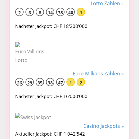
Lotto Zahlen »
2
6
8
14
38
40
1
Nächster Jackpot: CHF 18'200'000
Euro Millions Zahlen »
26
29
35
38
47
1
2
Nächster Jackpot: CHF 16'000'000
Casino Jackpots »
Aktueller Jackpot: CHF 1'042'542