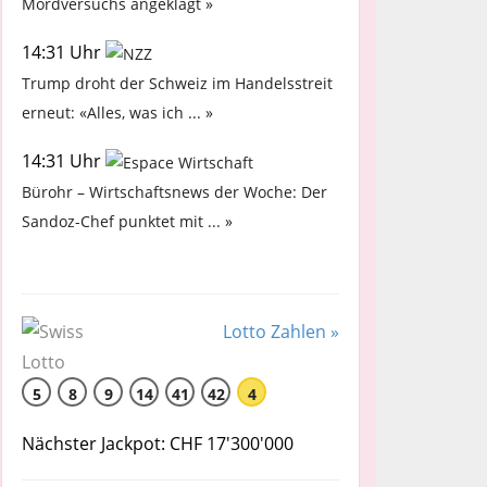
Mordversuchs angeklagt »
14:31 Uhr
Trump droht der Schweiz im Handelsstreit
erneut: «Alles, was ich ... »
14:31 Uhr
Bürohr – Wirtschaftsnews der Woche: Der
Sandoz-Chef punktet mit ... »
Lotto Zahlen »
5
8
9
14
41
42
4
Nächster Jackpot: CHF 17'300'000