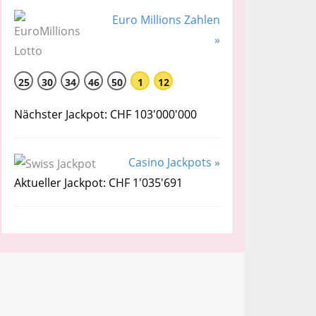
Euro Millions Zahlen
»
25
30
34
46
50
1
12
Nächster Jackpot: CHF 103'000'000
Casino Jackpots »
Aktueller Jackpot: CHF 1'035'691