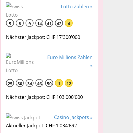
Lotto Zahlen »
5
8
9
14
41
42
4
Nächster Jackpot: CHF 17'300'000
Euro Millions Zahlen
»
25
30
34
46
50
1
12
Nächster Jackpot: CHF 103'000'000
Casino Jackpots »
Aktueller Jackpot: CHF 1'034'692