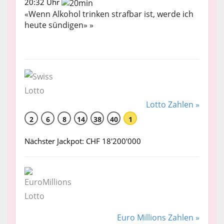
20:32 Uhr
«Wenn Alkohol trinken strafbar ist, werde ich
heute sündigen» »
Lotto Zahlen »
2
6
8
14
38
40
1
Nächster Jackpot: CHF 18'200'000
Euro Millions Zahlen »