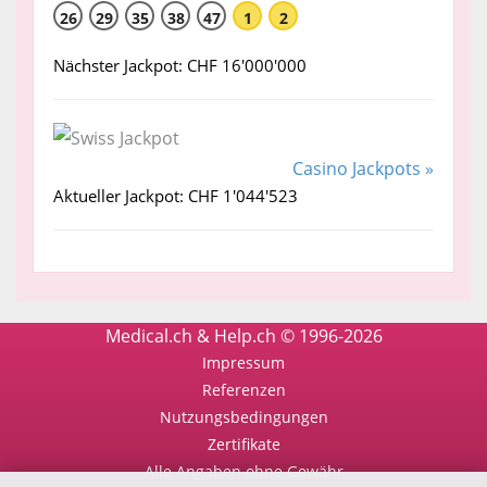
26
29
35
38
47
1
2
Nächster Jackpot: CHF 16'000'000
Casino Jackpots »
Aktueller Jackpot: CHF 1'044'523
Medical.ch & Help.ch © 1996-2026
Impressum
Referenzen
Nutzungsbedingungen
Zertifikate
Alle Angaben ohne Gewähr