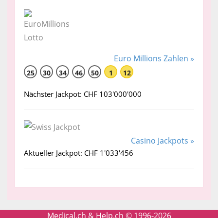
Euro Millions Zahlen »
25
30
34
46
50
1
12
Nächster Jackpot: CHF 103'000'000
Casino Jackpots »
Aktueller Jackpot: CHF 1'033'456
Medical.ch & Help.ch © 1996-2026