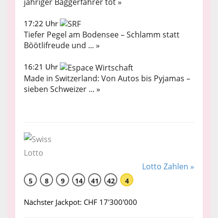
jähriger Baggerfahrer tot »
17:22 Uhr
Tiefer Pegel am Bodensee – Schlamm statt
Böötlifreude und ... »
16:21 Uhr
Made in Switzerland: Von Autos bis Pyjamas –
sieben Schweizer ... »
Lotto Zahlen »
5
8
9
14
41
42
4
Nächster Jackpot: CHF 17'300'000