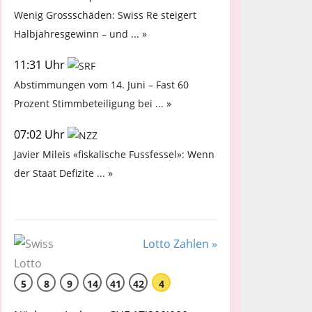
Wenig Grossschäden: Swiss Re steigert
Halbjahresgewinn – und ... »
11:31 Uhr
Abstimmungen vom 14. Juni – Fast 60
Prozent Stimmbeteiligung bei ... »
07:02 Uhr
Javier Mileis «fiskalische Fussfessel»: Wenn
der Staat Defizite ... »
Lotto Zahlen »
5
8
9
14
41
42
4