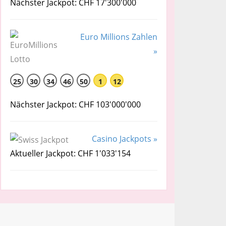
Nächster Jackpot: CHF 17'300'000
Euro Millions Zahlen
»
25
30
34
46
50
1
12
Nächster Jackpot: CHF 103'000'000
Casino Jackpots »
Aktueller Jackpot: CHF 1'033'154