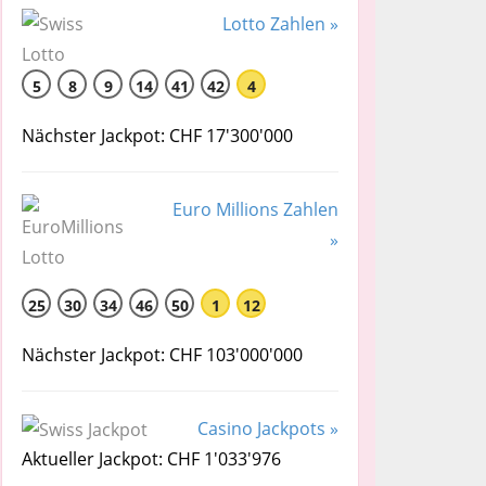
Lotto Zahlen »
5
8
9
14
41
42
4
Nächster Jackpot: CHF 17'300'000
Euro Millions Zahlen
»
25
30
34
46
50
1
12
Nächster Jackpot: CHF 103'000'000
Casino Jackpots »
Aktueller Jackpot: CHF 1'033'976