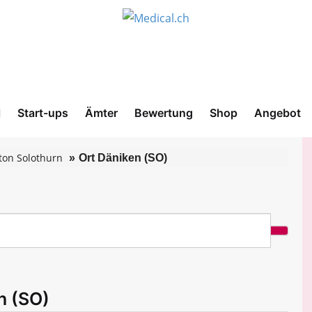
l
Start-ups
Ämter
Bewertung
Shop
Angebot
ton Solothurn
Ort Däniken (SO)
n (SO)