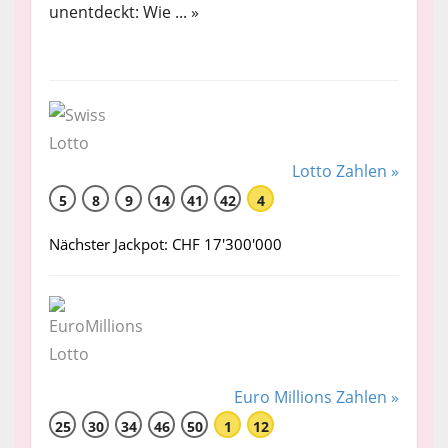
unentdeckt: Wie ... »
Lotto Zahlen »
5
8
9
14
41
42
4
Nächster Jackpot: CHF 17'300'000
Euro Millions Zahlen »
25
30
34
46
50
1
12