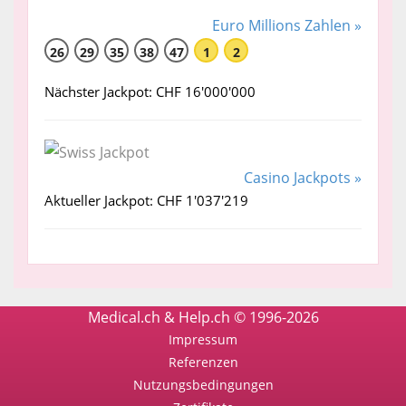
Euro Millions Zahlen »
26
29
35
38
47
1
2
Nächster Jackpot: CHF 16'000'000
Casino Jackpots »
Aktueller Jackpot: CHF 1'037'219
Medical.ch & Help.ch © 1996-2026
Impressum
Referenzen
Nutzungsbedingungen