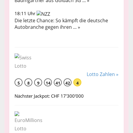
Baumgartner aus Goldach SG ... »
18:11 Uhr
Die letzte Chance: So kämpft die deutsche
Autobranche gegen ihren ... »
Lotto Zahlen »
5
8
9
14
41
42
4
Nächster Jackpot: CHF 17'300'000