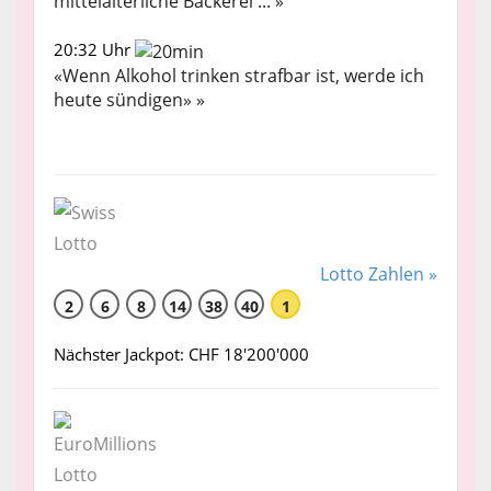
mittelalterliche Bäckerei ... »
20:32 Uhr
«Wenn Alkohol trinken strafbar ist, werde ich
heute sündigen» »
Lotto Zahlen »
2
6
8
14
38
40
1
Nächster Jackpot: CHF 18'200'000