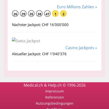
Euro Millions Zahlen »
26
29
35
38
47
1
2
Nächster Jackpot: CHF 16'000'000
Casino Jackpots »
Aktueller Jackpot: CHF 1'040'376
Medical.ch & Help.ch © 1996-2026
Impressum
Referenzen
Nutzungsbedingungen