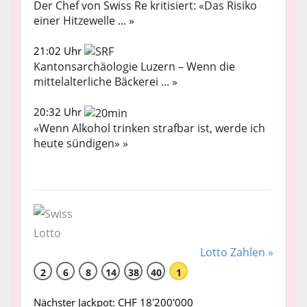
Der Chef von Swiss Re kritisiert: «Das Risiko
einer Hitzewelle ... »
21:02 Uhr
Kantonsarchäologie Luzern – Wenn die
mittelalterliche Bäckerei ... »
20:32 Uhr
«Wenn Alkohol trinken strafbar ist, werde ich
heute sündigen» »
Lotto Zahlen »
2
6
8
14
38
40
1
Nächster Jackpot: CHF 18'200'000