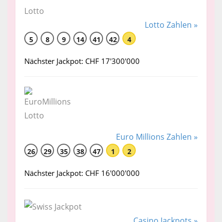
Lotto Zahlen »
5
8
9
14
41
42
4
Nächster Jackpot: CHF 17'300'000
Euro Millions Zahlen »
26
29
35
38
47
1
2
Nächster Jackpot: CHF 16'000'000
Casino Jackpots »