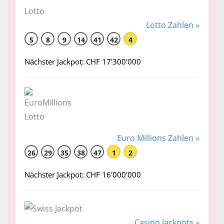
Lotto Zahlen »
5
8
9
14
41
42
4
Nächster Jackpot: CHF 17'300'000
Euro Millions Zahlen »
26
29
35
38
47
1
2
Nächster Jackpot: CHF 16'000'000
Casino Jackpots »