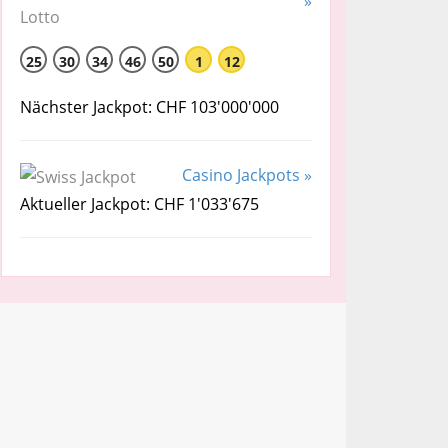
»
25
30
34
46
50
1
12
Nächster Jackpot: CHF 103'000'000
Casino Jackpots »
Aktueller Jackpot: CHF 1'033'675