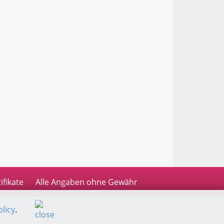
ifikate
Alle Angaben ohne Gewähr
licy
.