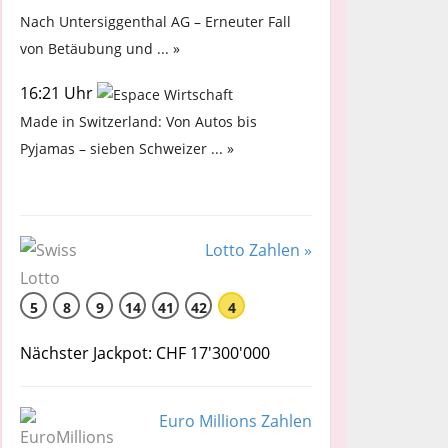
Nach Untersiggenthal AG – Erneuter Fall
von Betäubung und ... »
16:21 Uhr
Made in Switzerland: Von Autos bis
Pyjamas – sieben Schweizer ... »
Lotto Zahlen »
5
8
9
14
41
42
4
Nächster Jackpot: CHF 17'300'000
Euro Millions Zahlen