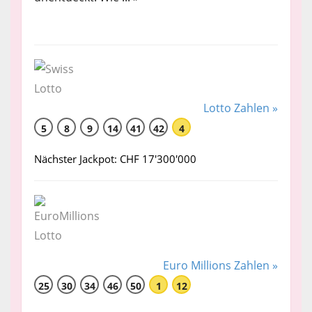
Lotto Zahlen »
5
8
9
14
41
42
4
Nächster Jackpot: CHF 17'300'000
Euro Millions Zahlen »
25
30
34
46
50
1
12