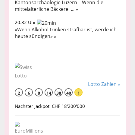
Kantonsarchäologie Luzern – Wenn die
mittelalterliche Bäckerei ... »
20:32 Uhr
«Wenn Alkohol trinken strafbar ist, werde ich
heute sündigen» »
Lotto Zahlen »
2
6
8
14
38
40
1
Nächster Jackpot: CHF 18'200'000