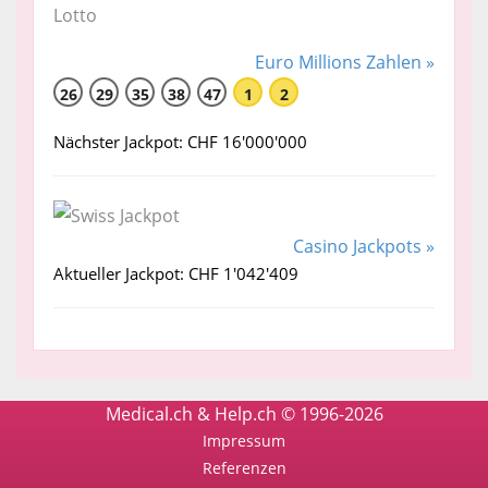
Euro Millions Zahlen »
26
29
35
38
47
1
2
Nächster Jackpot: CHF 16'000'000
Casino Jackpots »
Aktueller Jackpot: CHF 1'042'409
Medical.ch & Help.ch © 1996-2026
Impressum
Referenzen