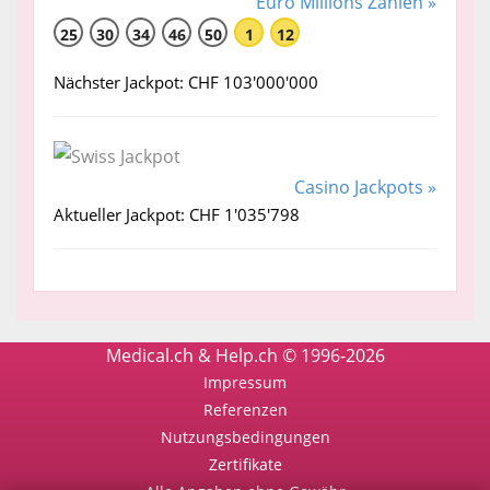
Euro Millions Zahlen »
25
30
34
46
50
1
12
Nächster Jackpot: CHF 103'000'000
Casino Jackpots »
Aktueller Jackpot: CHF 1'035'798
Medical.ch & Help.ch © 1996-2026
Impressum
Referenzen
Nutzungsbedingungen
Zertifikate