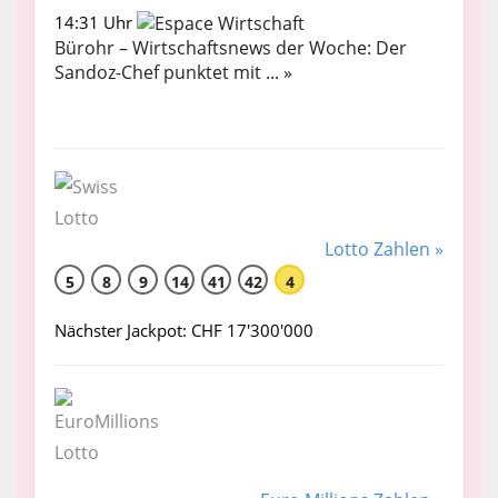
14:31 Uhr
Bürohr – Wirtschaftsnews der Woche: Der
Sandoz-Chef punktet mit ... »
Lotto Zahlen »
5
8
9
14
41
42
4
Nächster Jackpot: CHF 17'300'000