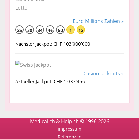
Euro Millions Zahlen »
25
30
34
46
50
1
12
Nächster Jackpot: CHF 103'000'000
Casino Jackpots »
Aktueller Jackpot: CHF 1'033'456
Medical.ch & Help.ch © 1996-2026
Impressum
Referenzen